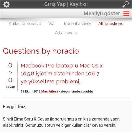
Giriş Yap | Kayıt ol
Menüyü göster
Kullanıcı: horacio
Wall
Recent activity
All questions
All answers
Questions by horacio
0
Macbook Pro laptop' u Mac Os x
oy
10.5.8 işletim sisteminden 10.6.7
0
ye yükseltme problemi...
cevap
19 Ekim 2012
Mac Ailesi
kategorisinde
soruldu
Hoş geldiniz,
Sihirli Elma Soru & Cevap ile sorularınıza en kısa zamanda yanıt
alabilirsiniz. Sorunuzu sorun ve diğer kullanıcılar cevap versin.