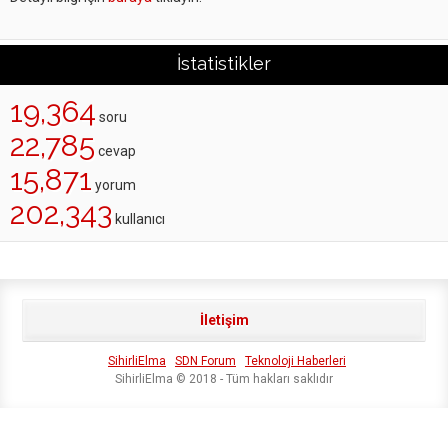
İstatistikler
19,364
soru
22,785
cevap
15,871
yorum
202,343
kullanıcı
İletişim
SihirliElma
SDN Forum
Teknoloji Haberleri
SihirliElma © 2018 - Tüm hakları saklıdır