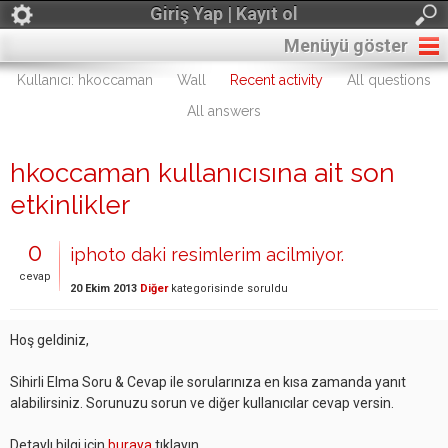
Giriş Yap | Kayıt ol
Menüyü göster
Kullanıcı: hkoccaman
Wall
Recent activity
All questions
All answers
hkoccaman kullanıcısına ait son
etkinlikler
0
iphoto daki resimlerim acilmiyor.
cevap
20 Ekim 2013
Diğer
kategorisinde
soruldu
Hoş geldiniz,
Sihirli Elma Soru & Cevap ile sorularınıza en kısa zamanda yanıt
alabilirsiniz. Sorunuzu sorun ve diğer kullanıcılar cevap versin.
Detaylı bilgi için
buraya
tıklayın.