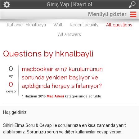
Giriş Yap | Kayıt ol
Menüyü göster
Kullanıcı: hknalbayli
Wall
Recent activity
All questions
All answers
Questions by hknalbayli
0
macbookair win7 kurulumunun
oy
sonunda yeniden başlıyor ve
0
açıldığında herşey sıfırlanıyor?
cevap
1 Haziran 2015
Mac Ailesi
kategorisinde
soruldu
Hoş geldiniz,
Sihirli Elma Soru & Cevap ile sorularınıza en kısa zamanda yanıt
alabilirsiniz. Sorunuzu sorun ve diğer kullanıcılar cevap versin.