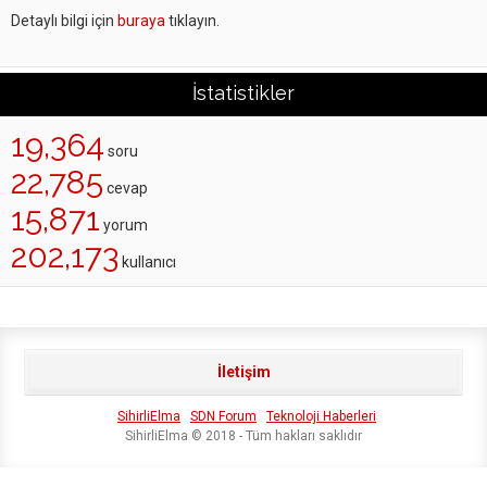
Detaylı bilgi için
buraya
tıklayın.
İstatistikler
19,364
soru
22,785
cevap
15,871
yorum
202,173
kullanıcı
İletişim
SihirliElma
SDN Forum
Teknoloji Haberleri
SihirliElma © 2018 - Tüm hakları saklıdır