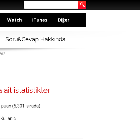
Watch
iTunes
Diğer
Soru&Cevap Hakkında
ers
 ait istatistikler
0
puan (
5,301
. sırada)
 Kullanıcı