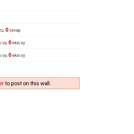
0
ru,
cevap
0
ı oy,
eksi oy
0
ı oy,
eksi oy
er
to post on this wall.