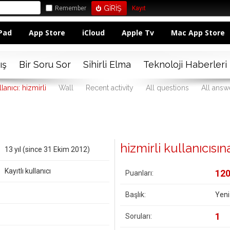
Remember
Kayıt
Pad
App Store
iCloud
Apple Tv
Mac App Store
ış
Bir Soru Sor
Sihirli Elma
Teknoloji Haberleri
lanıcı: hizmirli
Wall
Recent activity
All questions
All answ
hizmirli kullanıcısına
13 yıl (since 31 Ekim 2012)
Kayıtlı kullanıcı
12
Puanları:
Başlık:
Yeni
1
Soruları: