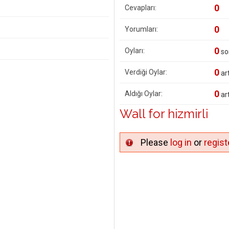
0
Cevapları:
0
Yorumları:
0
Oyları:
so
0
Verdiği Oylar:
art
0
Aldığı Oylar:
art
Wall for hizmirli
Please
log in
or
regist