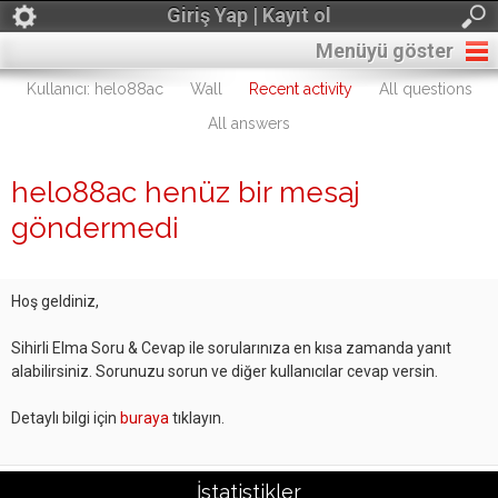
Giriş Yap | Kayıt ol
Menüyü göster
Kullanıcı: helo88ac
Wall
Recent activity
All questions
All answers
helo88ac henüz bir mesaj
göndermedi
Hoş geldiniz,
Sihirli Elma Soru & Cevap ile sorularınıza en kısa zamanda yanıt
alabilirsiniz. Sorunuzu sorun ve diğer kullanıcılar cevap versin.
Detaylı bilgi için
buraya
tıklayın.
İstatistikler