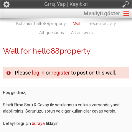
Giriş Yap | Kayıt ol
Menüyü göster
Kullanıcı: hello88property
Wall
Recent activity
All questions
All answers
Wall for hello88property
Please
log in
or
register
to post on this wall.
Hoş geldiniz,
Sihirli Elma Soru & Cevap ile sorularınıza en kısa zamanda yanıt
alabilirsiniz. Sorunuzu sorun ve diğer kullanıcılar cevap versin.
Detaylı bilgi için
buraya
tıklayın.