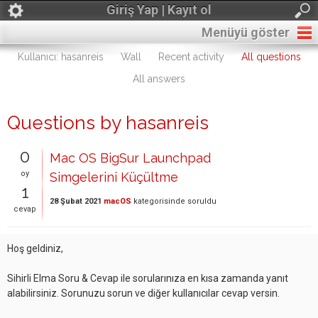
Giriş Yap | Kayıt ol
Menüyü göster
Kullanıcı: hasanreis
Wall
Recent activity
All questions
All answers
Questions by hasanreis
0
Mac OS BigSur Launchpad
oy
Simgelerini Küçültme
1
28 Şubat 2021
macOS
kategorisinde
soruldu
cevap
Hoş geldiniz,
Sihirli Elma Soru & Cevap ile sorularınıza en kısa zamanda yanıt
alabilirsiniz. Sorunuzu sorun ve diğer kullanıcılar cevap versin.