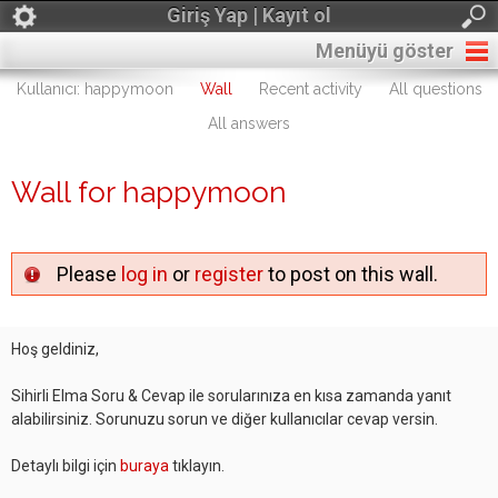
Giriş Yap | Kayıt ol
Menüyü göster
Kullanıcı: happymoon
Wall
Recent activity
All questions
All answers
Wall for happymoon
Please
log in
or
register
to post on this wall.
Hoş geldiniz,
Sihirli Elma Soru & Cevap ile sorularınıza en kısa zamanda yanıt
alabilirsiniz. Sorunuzu sorun ve diğer kullanıcılar cevap versin.
Detaylı bilgi için
buraya
tıklayın.