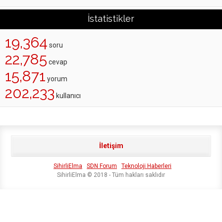
İstatistikler
19,364
soru
22,785
cevap
15,871
yorum
202,233
kullanıcı
İletişim
SihirliElma
SDN Forum
Teknoloji Haberleri
SihirliElma © 2018 - Tüm hakları saklıdır