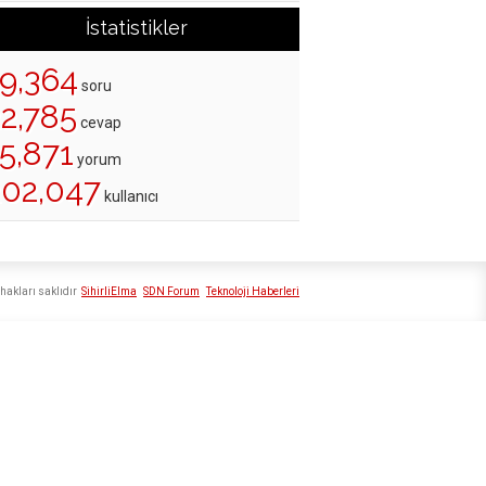
İstatistikler
19,364
soru
22,785
cevap
5,871
yorum
202,047
kullanıcı
hakları saklıdır
SihirliElma
SDN Forum
Teknoloji Haberleri