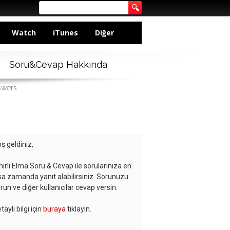
Watch
iTunes
Diğer
Soru&Cevap Hakkında
swers
ş geldiniz,
hirli Elma Soru & Cevap ile sorularınıza en
sa zamanda yanıt alabilirsiniz. Sorunuzu
run ve diğer kullanıcılar cevap versin.
taylı bilgi için
buraya
tıklayın.