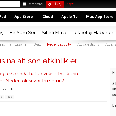
Remember
Kayıt
Pad
App Store
iCloud
Apple Tv
Mac App Store
ış
Bir Soru Sor
Sihirli Elma
Teknoloji Haberleri
anıcı: hamzasahin
Wall
Recent activity
All questions
All an
ına ait son etkinlikler
Ho
5 cihazında hafıza yükseltmek için
or. Neden oluşuyor bu sorun?
Si
kı
nde
soruldu
so
sd
ssd
De