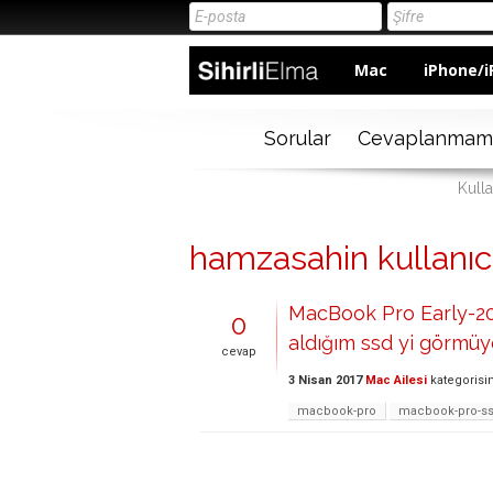
Mac
iPhone/i
Sorular
Cevaplanmam
Kull
hamzasahin kullanıcıs
MacBook Pro Early-201
0
aldığım ssd yi görmüy
cevap
3 Nisan 2017
Mac Ailesi
kategorisi
macbook-pro
macbook-pro-s