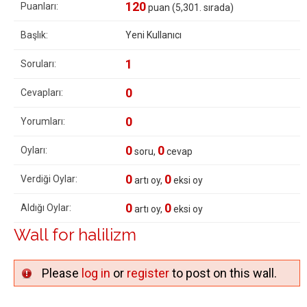
120
Puanları:
puan (
5,301
. sırada)
Başlık:
Yeni Kullanıcı
1
Soruları:
0
Cevapları:
0
Yorumları:
0
0
Oyları:
soru,
cevap
0
0
Verdiği Oylar:
artı oy,
eksi oy
0
0
Aldığı Oylar:
artı oy,
eksi oy
Wall for halilizm
Please
log in
or
register
to post on this wall.