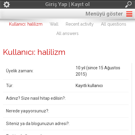
Giriş Yap | Kayıt ol
Menüyü göster
Kullanıcı: halilizm
Wall
Recent activity
All questions
All answers
Kullanıcı: halilizm
10 yıl (since 15 Ağustos
Üyelik zamanı:
2015)
Tür:
Kayıtlı kullanıcı
Adınız? Size nasıl hitap edilsin?:
Nerede yaşıyorsunuz?:
Siteniz ya da blogunuzun adresi?: