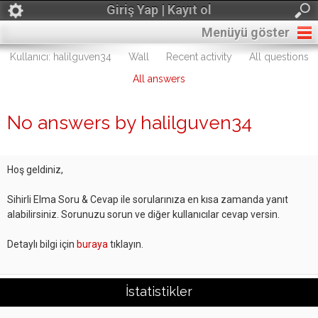
Giriş Yap | Kayıt ol
Menüyü göster
Kullanıcı: halilguven34
Wall
Recent activity
All questions
All answers
No answers by halilguven34
Hoş geldiniz,
Sihirli Elma Soru & Cevap ile sorularınıza en kısa zamanda yanıt
alabilirsiniz. Sorunuzu sorun ve diğer kullanıcılar cevap versin.
Detaylı bilgi için
buraya
tıklayın.
İstatistikler