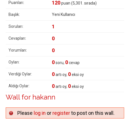
120
Puanları:
puan (
5,301
. sırada)
Başlık:
Yeni Kullanıcı
1
Soruları:
0
Cevapları:
0
Yorumları:
0
0
Oyları:
soru,
cevap
0
0
Verdiği Oylar:
artı oy,
eksi oy
0
0
Aldığı Oylar:
artı oy,
eksi oy
Wall for hakann
Please
log in
or
register
to post on this wall.