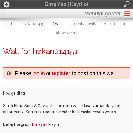
Giriş Yap | Kayıt ol
Menüyü göster
Kullanıcı: hakan214151
Wall
Recent activity
All questions
All answers
Wall for hakan214151
Please
log in
or
register
to post on this wall.
Hoş geldiniz,
Sihirli Elma Soru & Cevap ile sorularınıza en kısa zamanda yanıt
alabilirsiniz. Sorunuzu sorun ve diğer kullanıcılar cevap versin.
Detaylı bilgi için
buraya
tıklayın.