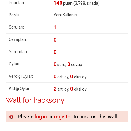
140
Puanları:
puan (
3,798
. sırada)
Başlık:
Yeni Kullanıcı
1
Soruları:
0
Cevapları:
0
Yorumları:
0
0
Oyları:
soru,
cevap
0
0
Verdiği Oylar:
artı oy,
eksi oy
2
0
Aldığı Oylar:
artı oy,
eksi oy
Wall for hacksony
Please
log in
or
register
to post on this wall.