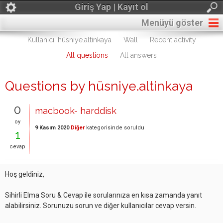
Giriş Yap | Kayıt ol
Menüyü göster
Kullanıcı: hüsniye.altinkaya
Wall
Recent activity
All questions
All answers
Questions by hüsniye.altinkaya
0
macbook- harddisk
oy
9 Kasım 2020
Diğer
kategorisinde
soruldu
1
cevap
Hoş geldiniz,
Sihirli Elma Soru & Cevap ile sorularınıza en kısa zamanda yanıt
alabilirsiniz. Sorunuzu sorun ve diğer kullanıcılar cevap versin.