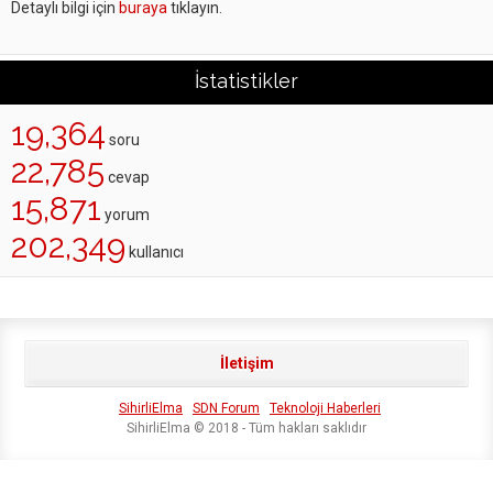
Detaylı bilgi için
buraya
tıklayın.
İstatistikler
19,364
soru
22,785
cevap
15,871
yorum
202,349
kullanıcı
İletişim
SihirliElma
SDN Forum
Teknoloji Haberleri
SihirliElma © 2018 - Tüm hakları saklıdır