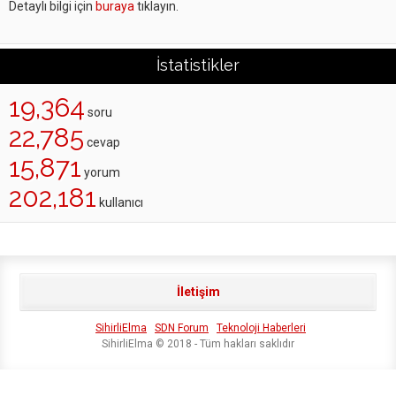
Detaylı bilgi için
buraya
tıklayın.
İstatistikler
19,364
soru
22,785
cevap
15,871
yorum
202,181
kullanıcı
İletişim
SihirliElma
SDN Forum
Teknoloji Haberleri
SihirliElma © 2018 - Tüm hakları saklıdır