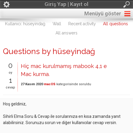
Giriş Yap | Kayıt ol
Menüyü göster
Kullanıcı: hüseyindağ
Wall
Recent activity
All questions
All answers
Questions by hüseyindağ
0
Hiç mac kurulmamış mabook 4,1 e
oy
Mac kurma.
1
27 Kasım 2020
macOS
kategorisinde
soruldu
cevap
Hoş geldiniz,
Sihirli Elma Soru & Cevap ile sorularınıza en kısa zamanda yanıt
alabilirsiniz. Sorunuzu sorun ve diğer kullanıcılar cevap versin.