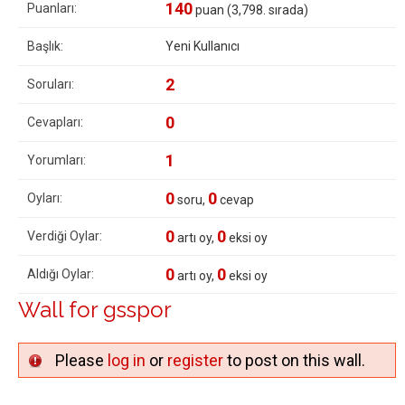
140
Puanları:
puan (
3,798
. sırada)
Başlık:
Yeni Kullanıcı
2
Soruları:
0
Cevapları:
1
Yorumları:
0
0
Oyları:
soru,
cevap
0
0
Verdiği Oylar:
artı oy,
eksi oy
0
0
Aldığı Oylar:
artı oy,
eksi oy
Wall for gsspor
Please
log in
or
register
to post on this wall.