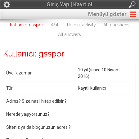
Giriş Yap | Kayıt ol
Menüyü göster
Kullanıcı: gsspor
Wall
Recent activity
All questions
All answers
Kullanıcı: gsspor
10 yıl (since 10 Nisan
Üyelik zamanı:
2016)
Tür:
Kayıtlı kullanıcı
Adınız? Size nasıl hitap edilsin?:
Nerede yaşıyorsunuz?:
Siteniz ya da blogunuzun adresi?: