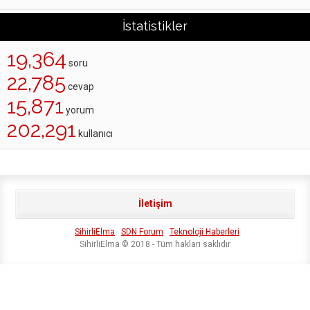
İstatistikler
19,364
soru
22,785
cevap
15,871
yorum
202,291
kullanıcı
İletişim
SihirliElma
SDN Forum
Teknoloji Haberleri
SihirliElma © 2018 - Tüm hakları saklıdır