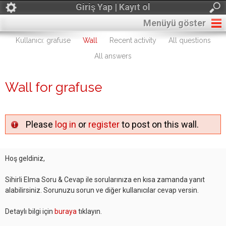
Giriş Yap | Kayıt ol
Menüyü göster
Kullanıcı: grafuse
Wall
Recent activity
All questions
All answers
Wall for grafuse
Please
log in
or
register
to post on this wall.
Hoş geldiniz,
Sihirli Elma Soru & Cevap ile sorularınıza en kısa zamanda yanıt
alabilirsiniz. Sorunuzu sorun ve diğer kullanıcılar cevap versin.
Detaylı bilgi için
buraya
tıklayın.