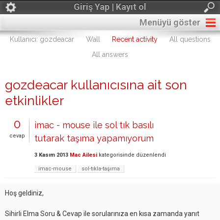
Giriş Yap | Kayıt ol
Menüyü göster
Kullanıcı: gozdeacar
Wall
Recent activity
All questions
All answers
gozdeacar kullanıcısına ait son
etkinlikler
0
imac - mouse ile sol tık basılı
cevap
tutarak taşıma yapamıyorum
3 Kasım 2013
Mac Ailesi
kategorisinde
düzenlendi
imac-mouse
sol-tıkla-taşıma
Hoş geldiniz,
Sihirli Elma Soru & Cevap ile sorularınıza en kısa zamanda yanıt