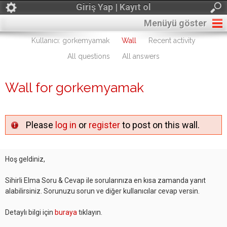
Giriş Yap | Kayıt ol
Menüyü göster
Kullanıcı: gorkemyamak
Wall
Recent activity
All questions
All answers
Wall for gorkemyamak
Please
log in
or
register
to post on this wall.
Hoş geldiniz,
Sihirli Elma Soru & Cevap ile sorularınıza en kısa zamanda yanıt
alabilirsiniz. Sorunuzu sorun ve diğer kullanıcılar cevap versin.
Detaylı bilgi için
buraya
tıklayın.