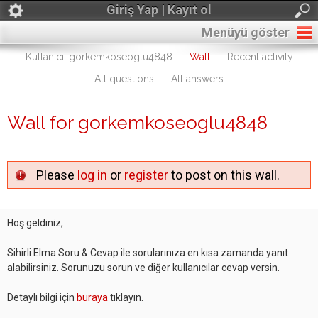
Giriş Yap | Kayıt ol
Menüyü göster
Kullanıcı: gorkemkoseoglu4848
Wall
Recent activity
All questions
All answers
Wall for gorkemkoseoglu4848
Please
log in
or
register
to post on this wall.
Hoş geldiniz,
Sihirli Elma Soru & Cevap ile sorularınıza en kısa zamanda yanıt
alabilirsiniz. Sorunuzu sorun ve diğer kullanıcılar cevap versin.
Detaylı bilgi için
buraya
tıklayın.