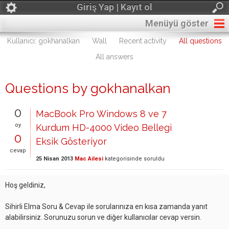
Giriş Yap | Kayıt ol
Menüyü göster
Kullanıcı: gokhanalkan
Wall
Recent activity
All questions
All answers
Questions by gokhanalkan
0
MacBook Pro Windows 8 ve 7
oy
Kurdum HD-4000 Video Bellegi
0
Eksik Gösteriyor
cevap
25 Nisan 2013
Mac Ailesi
kategorisinde
soruldu
Hoş geldiniz,
Sihirli Elma Soru & Cevap ile sorularınıza en kısa zamanda yanıt
alabilirsiniz. Sorunuzu sorun ve diğer kullanıcılar cevap versin.