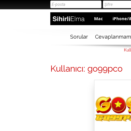
Mac
iPhone/i
Sorular
Cevaplanmam
Kul
Kullanıcı: go99pco