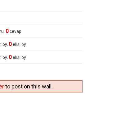
0
ru,
cevap
0
ı oy,
eksi oy
0
ı oy,
eksi oy
er
to post on this wall.