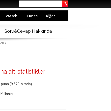
Watch
iTunes
Diğer
Soru&Cevap Hakkında
wers
 ait istatistikler
0
puan (
9,523
. sırada)
 Kullanıcı