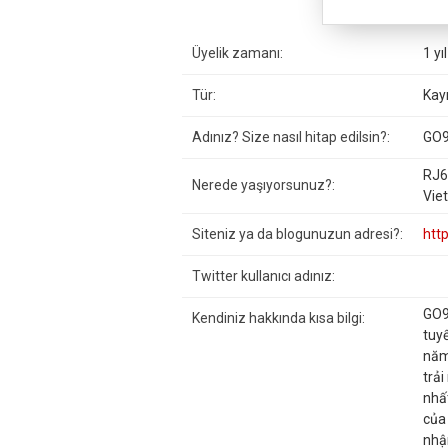
Üyelik zamanı:
1 yı
Tür:
Kayı
Adınız? Size nasıl hitap edilsin?:
GO9
RJ6
Nerede yaşıyorsunuz?:
Vie
Siteniz ya da blogunuzun adresi?:
htt
Twitter kullanıcı adınız:
GO9
Kendiniz hakkında kısa bilgi:
tuy
năm
trả
nhất
của
nhậ