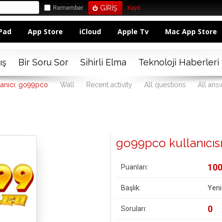
Remember
Kayıt
Pad
App Store
iCloud
Apple Tv
Mac App Store
ış
Bir Soru Sor
Sihirli Elma
Teknoloji Haberleri
lanıcı: go99pco
Wall
Recent activity
All questions
All ans
go99pco kullanıcısına
10
Puanları:
Başlık:
Yeni
0
Soruları: