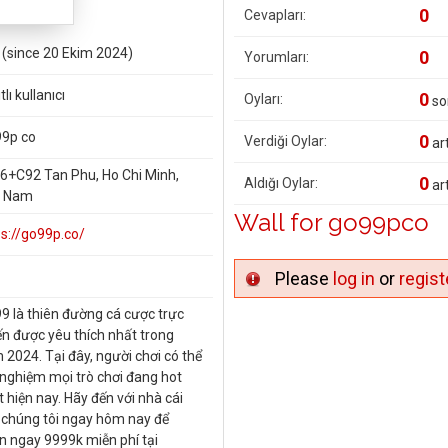
0
Cevapları:
l (since 20 Ekim 2024)
0
Yorumları:
tlı kullanıcı
0
Oyları:
so
9p co
0
Verdiği Oylar:
art
6+C92 Tan Phu, Ho Chi Minh,
0
Aldığı Oylar:
art
t Nam
Wall for go99pco
ps://go99p.co/
Please
log in
or
regist
9 là thiên đường cá cược trực
ến được yêu thích nhất trong
 2024. Tại đây, người chơi có thể
i nghiệm mọi trò chơi đang hot
 hiện nay. Hãy đến với nhà cái
 chúng tôi ngay hôm nay để
n ngay 9999k miễn phí tại