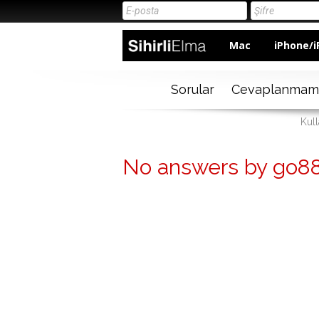
Mac
iPhone/i
Sorular
Cevaplanmam
Kull
No answers by go8