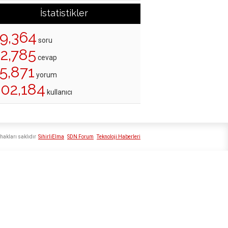
İstatistikler
19,364
soru
22,785
cevap
5,871
yorum
202,184
kullanıcı
hakları saklıdır
SihirliElma
SDN Forum
Teknoloji Haberleri