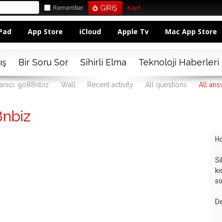
Remember
Kayıt
Pad
App Store
iCloud
Apple Tv
Mac App Store
ış
Bir Soru Sor
Sihirli Elma
Teknoloji Haberleri
anıcı: go88nbiz
Wall
Recent activity
All questions
All ans
8nbiz
Ho
Si
kı
so
De