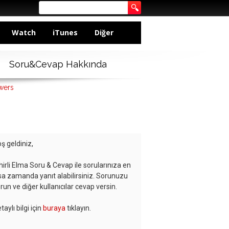
Watch
iTunes
Diğer
Soru&Cevap Hakkında
wers
ş geldiniz,
hirli Elma Soru & Cevap ile sorularınıza en
sa zamanda yanıt alabilirsiniz. Sorunuzu
run ve diğer kullanıcılar cevap versin.
taylı bilgi için
buraya
tıklayın.