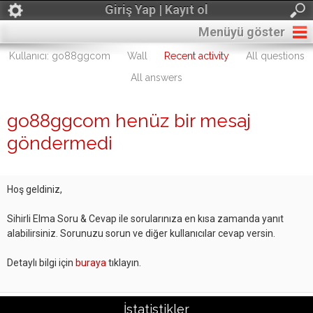
Giriş Yap | Kayıt ol
Menüyü göster
Kullanıcı: go88ggcom
Wall
Recent activity
All questions
All answers
go88ggcom henüz bir mesaj
göndermedi
Hoş geldiniz,
Sihirli Elma Soru & Cevap ile sorularınıza en kısa zamanda yanıt
alabilirsiniz. Sorunuzu sorun ve diğer kullanıcılar cevap versin.
Detaylı bilgi için
buraya
tıklayın.
İstatistikler