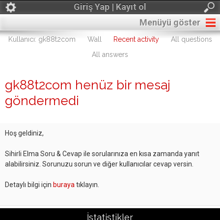
Giriş Yap | Kayıt ol
Menüyü göster
Kullanıcı: gk88t2com
Wall
Recent activity
All questions
All answers
gk88t2com henüz bir mesaj
göndermedi
Hoş geldiniz,
Sihirli Elma Soru & Cevap ile sorularınıza en kısa zamanda yanıt
alabilirsiniz. Sorunuzu sorun ve diğer kullanıcılar cevap versin.
Detaylı bilgi için
buraya
tıklayın.
İstatistikler