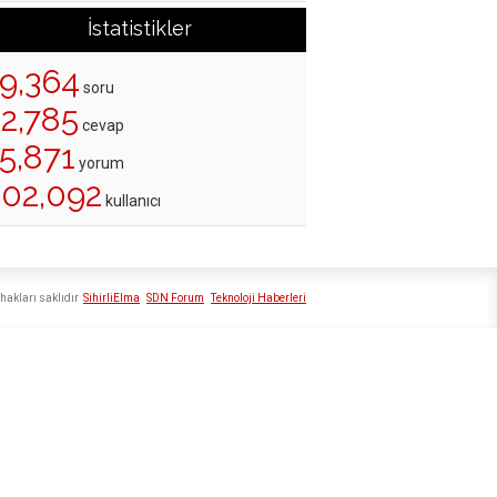
İstatistikler
19,364
soru
22,785
cevap
5,871
yorum
202,092
kullanıcı
hakları saklıdır
SihirliElma
SDN Forum
Teknoloji Haberleri