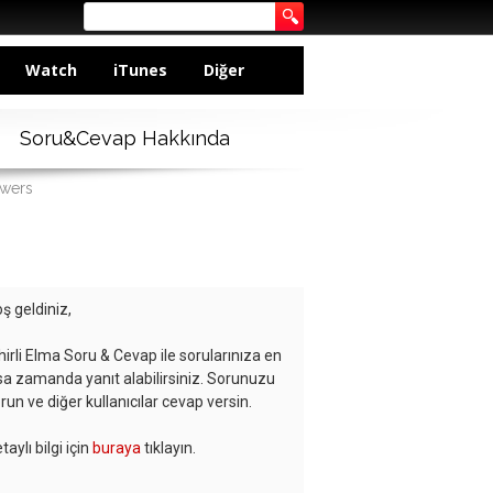
Watch
iTunes
Diğer
Soru&Cevap Hakkında
swers
ş geldiniz,
hirli Elma Soru & Cevap ile sorularınıza en
sa zamanda yanıt alabilirsiniz. Sorunuzu
run ve diğer kullanıcılar cevap versin.
taylı bilgi için
buraya
tıklayın.