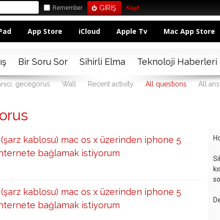
Remember
Kayıt
Pad
App Store
iCloud
Apple Tv
Mac App Store
ış
Bir Soru Sor
Sihirli Elma
Teknoloji Haberleri
anıcı: gecegorus
Wall
Recent activity
All questions
All an
orus
Ho
 (şarz kablosu) mac os x üzerinden iphone 5
internete bağlamak istiyorum
Si
kı
so
 (şarz kablosu) mac os x üzerinden iphone 5
De
internete bağlamak istiyorum