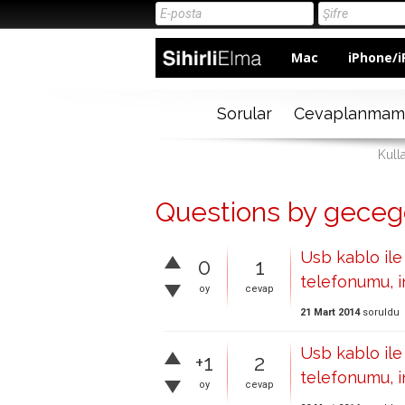
Mac
iPhone/i
Sorular
Cevaplanmam
Kull
Questions by geceg
Usb kablo ile
0
1
telefonumu, 
oy
cevap
21 Mart 2014
soruldu
Usb kablo ile
+1
2
telefonumu, 
oy
cevap