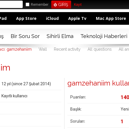
Remember
Kayıt
Pad
App Store
iCloud
Apple Tv
Mac App Store
ış
Bir Soru Sor
Sihirli Elma
Teknoloji Haberleri
nıcı: gamzehaniim
Wall
Recent activity
All questions
All a
iim
gamzehaniim kullanıc
12 yıl (since 27 Şubat 2014)
Kayıtlı kullanıcı
14
Puanları:
Başlık:
Yeni
1
Soruları: