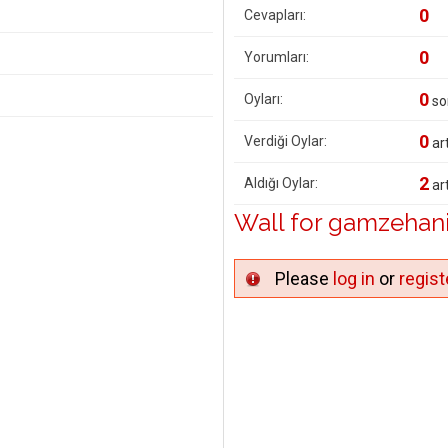
0
Cevapları:
0
Yorumları:
0
Oyları:
so
0
Verdiği Oylar:
art
2
Aldığı Oylar:
art
Wall for gamzehan
Please
log in
or
regist