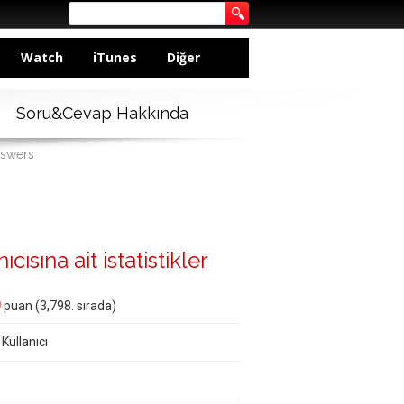
Watch
iTunes
Diğer
Soru&Cevap Hakkında
nswers
ısına ait istatistikler
0
puan (
3,798
. sırada)
 Kullanıcı