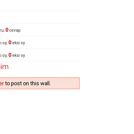
0
ru,
cevap
0
ı oy,
eksi oy
0
ı oy,
eksi oy
iim
er
to post on this wall.