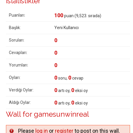
istatistikler
100
Puanları:
puan (
9,523
. sırada)
Başlık:
Yeni Kullanıcı
0
Soruları:
0
Cevapları:
0
Yorumları:
0
0
Oyları:
soru,
cevap
0
0
Verdiği Oylar:
artı oy,
eksi oy
0
0
Aldığı Oylar:
artı oy,
eksi oy
Wall for gamesunwinreal
Please
log in
or
register
to post on this wall.