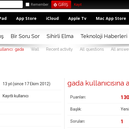
Remember
Kayıt
Pad
App Store
iCloud
Apple Tv
Mac App Store
ış
Bir Soru Sor
Sihirli Elma
Teknoloji Haberleri
ullanıcı: gada
Wall
Recent activity
All questions
All answe
gada kullanıcısına ai
13 yıl (since 17 Ekim 2012)
Kayıtlı kullanıcı
13
Puanları:
Başlık:
Yeni
1
Soruları: