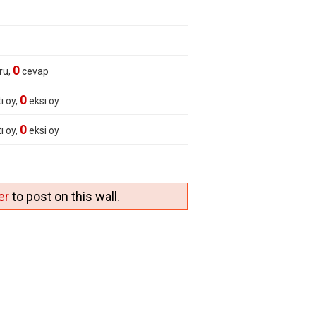
0
ru,
cevap
0
ı oy,
eksi oy
0
ı oy,
eksi oy
er
to post on this wall.