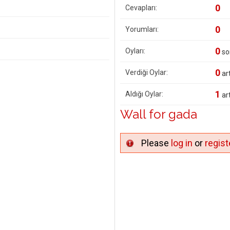
0
Cevapları:
0
Yorumları:
0
Oyları:
so
0
Verdiği Oylar:
art
1
Aldığı Oylar:
art
Wall for gada
Please
log in
or
regist