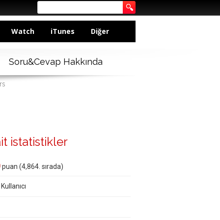
Watch
iTunes
Diğer
Soru&Cevap Hakkında
rs
t istatistikler
0
puan (
4,864
. sırada)
 Kullanıcı