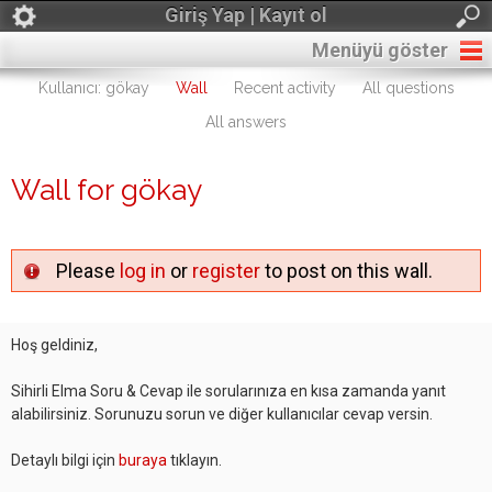
Giriş Yap | Kayıt ol
Menüyü göster
Kullanıcı: gökay
Wall
Recent activity
All questions
All answers
Wall for gökay
Please
log in
or
register
to post on this wall.
Hoş geldiniz,
Sihirli Elma Soru & Cevap ile sorularınıza en kısa zamanda yanıt
alabilirsiniz. Sorunuzu sorun ve diğer kullanıcılar cevap versin.
Detaylı bilgi için
buraya
tıklayın.