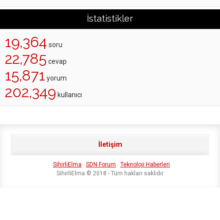
İstatistikler
19,364
soru
22,785
cevap
15,871
yorum
202,349
kullanıcı
İletişim
SihirliElma
SDN Forum
Teknoloji Haberleri
SihirliElma © 2018 - Tüm hakları saklıdır