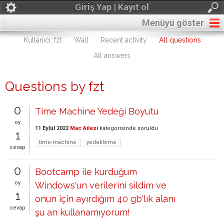
Giriş Yap | Kayıt ol
Menüyü göster
Kullanıcı: fzt
Wall
Recent activity
All questions
All answers
Questions by fzt
0
Time Machine Yedeği Boyutu
oy
11 Eylül 2022
Mac Ailesi
kategorisinde
soruldu
1
time-machine
yedekleme
cevap
0
Bootcamp ile kurduğum
oy
Windows'un verilerini sildim ve
1
onun için ayırdığım 40 gb'lık alanı
cevap
şu an kullanamıyorum!