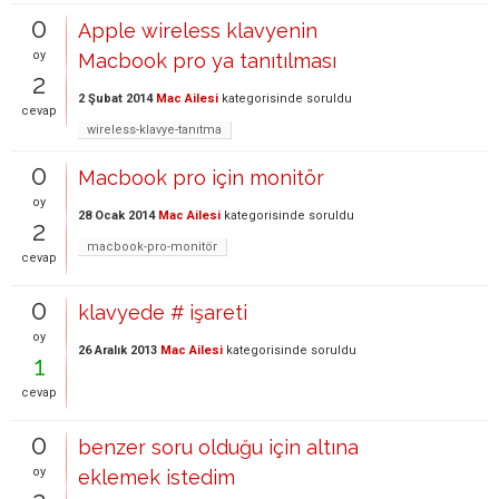
0
Apple wireless klavyenin
oy
Macbook pro ya tanıtılması
2
2 Şubat 2014
Mac Ailesi
kategorisinde
soruldu
cevap
wireless-klavye-tanıtma
0
Macbook pro için monitör
oy
28 Ocak 2014
Mac Ailesi
kategorisinde
soruldu
2
macbook-pro-monitör
cevap
0
klavyede # işareti
oy
26 Aralık 2013
Mac Ailesi
kategorisinde
soruldu
1
cevap
0
benzer soru olduğu için altına
oy
eklemek istedim