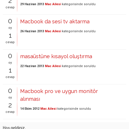
2
29 Haziran 2013
Mac Ailesi
kategorisinde
soruldu
cevap
0
Macbook da sesi tv aktarma
oy
26 Haziran 2013
Mac Ailesi
kategorisinde
soruldu
1
cevap
0
masaüstüne kısayol oluştırma
oy
22 Haziran 2013
Mac Ailesi
kategorisinde
soruldu
1
cevap
0
Macbook pro ve uygun monitör
oy
alınması
2
14 Ekim 2012
Mac Ailesi
kategorisinde
soruldu
cevap
Hoş geldiniz,