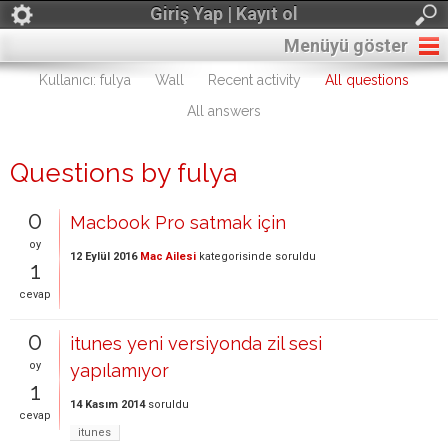
Giriş Yap | Kayıt ol
Menüyü göster
Kullanıcı: fulya
Wall
Recent activity
All questions
All answers
Questions by fulya
0
Macbook Pro satmak için
oy
12 Eylül 2016
Mac Ailesi
kategorisinde
soruldu
1
cevap
0
itunes yeni versiyonda zil sesi
oy
yapılamıyor
1
14 Kasım 2014
soruldu
cevap
itunes