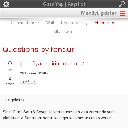
Giriş Yap | Kayıt ol
Menüyü göster
Kullanıcı: fendur
Wall
Recent activity
All questions
All answers
Questions by fendur
0
ipad fiyat indirimi olur mu?
oy
20 Temmuz 2018
soruldu
2
ipad-pro
cevap
Hoş geldiniz,
Sihirli Elma Soru & Cevap ile sorularınıza en kısa zamanda yanıt
alabilirsiniz. Sorunuzu sorun ve diğer kullanıcılar cevap versin.