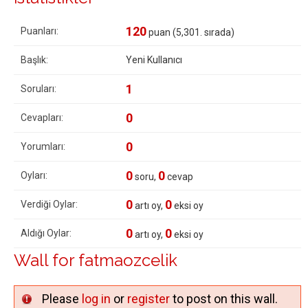
120
Puanları:
puan (
5,301
. sırada)
Başlık:
Yeni Kullanıcı
1
Soruları:
0
Cevapları:
0
Yorumları:
0
0
Oyları:
soru,
cevap
0
0
Verdiği Oylar:
artı oy,
eksi oy
0
0
Aldığı Oylar:
artı oy,
eksi oy
Wall for fatmaozcelik
Please
log in
or
register
to post on this wall.