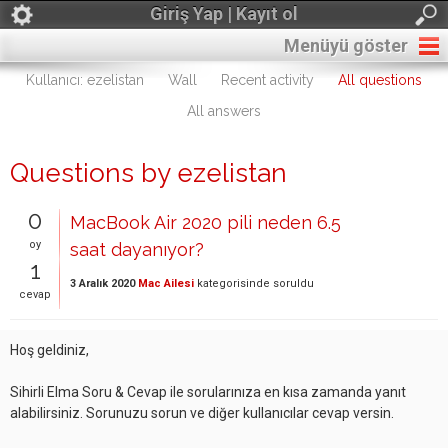
Giriş Yap | Kayıt ol
Menüyü göster
Kullanıcı: ezelistan
Wall
Recent activity
All questions
All answers
Questions by ezelistan
0
MacBook Air 2020 pili neden 6.5
oy
saat dayanıyor?
1
3 Aralık 2020
Mac Ailesi
kategorisinde
soruldu
cevap
Hoş geldiniz,
Sihirli Elma Soru & Cevap ile sorularınıza en kısa zamanda yanıt
alabilirsiniz. Sorunuzu sorun ve diğer kullanıcılar cevap versin.