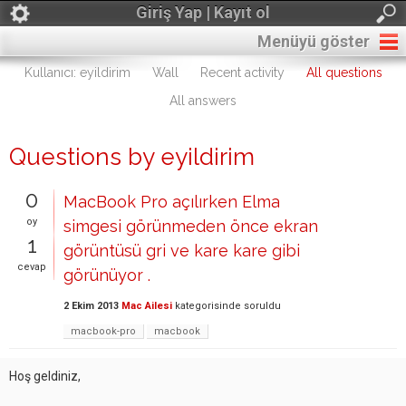
Giriş Yap | Kayıt ol
Menüyü göster
Kullanıcı: eyildirim
Wall
Recent activity
All questions
All answers
Questions by eyildirim
0
MacBook Pro açılırken Elma
oy
simgesi görünmeden önce ekran
1
görüntüsü gri ve kare kare gibi
cevap
görünüyor .
2 Ekim 2013
Mac Ailesi
kategorisinde
soruldu
macbook-pro
macbook
Hoş geldiniz,