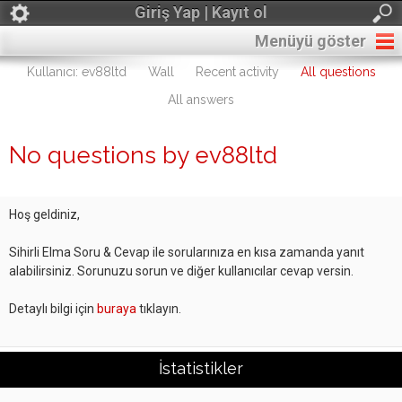
Giriş Yap | Kayıt ol
Menüyü göster
Kullanıcı: ev88ltd
Wall
Recent activity
All questions
All answers
No questions by ev88ltd
Hoş geldiniz,
Sihirli Elma Soru & Cevap ile sorularınıza en kısa zamanda yanıt
alabilirsiniz. Sorunuzu sorun ve diğer kullanıcılar cevap versin.
Detaylı bilgi için
buraya
tıklayın.
İstatistikler