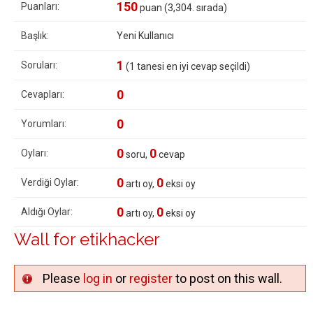
150
Puanları:
puan (
3,304
. sırada)
Başlık:
Yeni Kullanıcı
1
Soruları:
(
1
tanesi en iyi cevap seçildi)
0
Cevapları:
0
Yorumları:
0
0
Oyları:
soru,
cevap
0
0
Verdiği Oylar:
artı oy,
eksi oy
0
0
Aldığı Oylar:
artı oy,
eksi oy
Wall for etikhacker
Please
log in
or
register
to post on this wall.