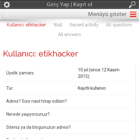
Giriş Yap | Kayıt ol
Menüyü göster
Kullanıcı: etikhacker
Wall
Recent activity
All questions
All answers
Kullanıcı: etikhacker
10 yıl (since 12 Kasım
Üyelik zamanı:
2015)
Tür:
Kayıtlı kullanıcı
Adınız? Size nasıl hitap edilsin?:
Nerede yaşıyorsunuz?:
Siteniz ya da blogunuzun adresi?: