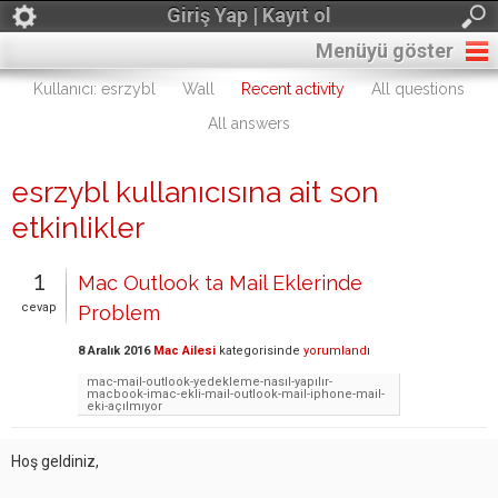
Giriş Yap | Kayıt ol
Menüyü göster
Kullanıcı: esrzybl
Wall
Recent activity
All questions
All answers
esrzybl kullanıcısına ait son
etkinlikler
1
Mac Outlook ta Mail Eklerinde
cevap
Problem
8 Aralık 2016
Mac Ailesi
kategorisinde
yorumlandı
mac-mail-outlook-yedekleme-nasıl-yapılır-
macbook-imac-ekli-mail-outlook-mail-iphone-mail-
eki-açılmıyor
Hoş geldiniz,