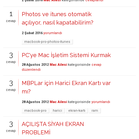
2 Şubat 2016
Mac Ailesi
kategorisinde
cevaplandı
1
Photos ve itunes otomatik
cevap
açılıyor, nasıl kapatabilirim?
2 Şubat 2016
yorumlandı
macbook-pro-photos-itunes
3
PC'ye Mac İşletim Sistemi Kurmak
cevap
28 Ağustos 2012
Mac Ailesi
kategorisinde
cevap
düzenlendi
3
MBPLar için Harici Ekran Kartı var
cevap
mı?
28 Ağustos 2012
Mac Ailesi
kategorisinde
yorumlandı
macbook-pro
harici
ekran-kartı
ram
3
AÇILIŞTA SİYAH EKRAN
cevap
PROBLEMİ