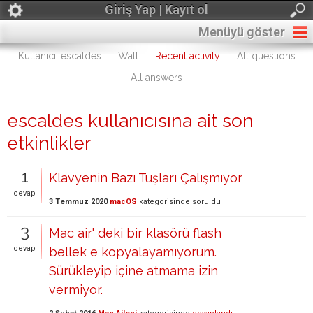
Giriş Yap | Kayıt ol
Menüyü göster
Kullanıcı: escaldes
Wall
Recent activity
All questions
All answers
escaldes kullanıcısına ait son
etkinlikler
1
Klavyenin Bazı Tuşları Çalışmıyor
cevap
3 Temmuz 2020
macOS
kategorisinde
soruldu
3
Mac air' deki bir klasörü flash
cevap
bellek e kopyalayamıyorum.
Sürükleyip içine atmama izin
vermiyor.