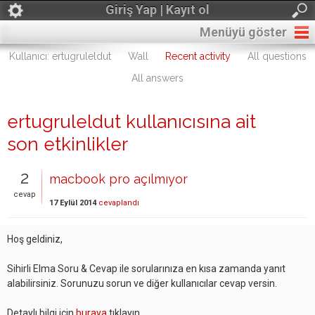
Giriş Yap | Kayıt ol
Menüyü göster
Kullanıcı: ertugruleldut
Wall
Recent activity
All questions
All answers
ertugruleldut kullanıcısına ait
son etkinlikler
2
macbook pro açılmıyor
cevap
17 Eylül 2014
cevaplandı
Hoş geldiniz,
Sihirli Elma Soru & Cevap ile sorularınıza en kısa zamanda yanıt
alabilirsiniz. Sorunuzu sorun ve diğer kullanıcılar cevap versin.
Detaylı bilgi için
buraya
tıklayın.