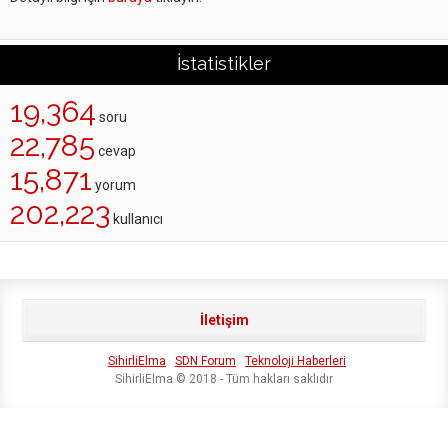
İstatistikler
19,364
soru
22,785
cevap
15,871
yorum
202,223
kullanıcı
İletişim
SihirliElma
SDN Forum
Teknoloji Haberleri
SihirliElma © 2018 - Tüm hakları saklıdır