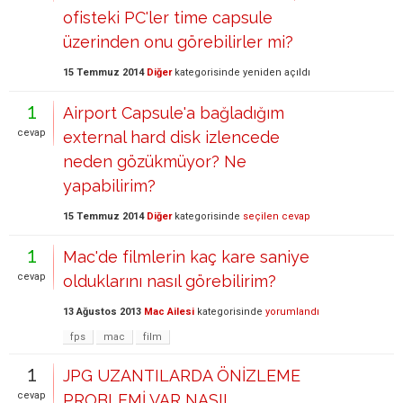
ofisteki PC'ler time capsule
üzerinden onu görebilirler mi?
15 Temmuz 2014
Diğer
kategorisinde
yeniden açıldı
1
Airport Capsule'a bağladığım
cevap
external hard disk izlencede
neden gözükmüyor? Ne
yapabilirim?
15 Temmuz 2014
Diğer
kategorisinde
seçilen cevap
1
Mac'de filmlerin kaç kare saniye
cevap
olduklarını nasıl görebilirim?
13 Ağustos 2013
Mac Ailesi
kategorisinde
yorumlandı
fps
mac
film
1
JPG UZANTILARDA ÖNİZLEME
cevap
PROBLEMİ VAR NASIL