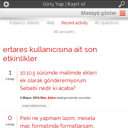
Giriş Yap | Kayıt ol
Menüyü göster
Kullanıcı: ertares
Wall
Recent activity
All questions
All answers
ertares kullanıcısına ait son
etkinlikler
1
10.10.5 sürümde mailimde ekleri
cevap
ek olarak gönderemiyorum.
Sebebi nedir ki acaba?
3 Mayıs 2016
Mac Ailesi
kategorisinde
soruldu
mail-etiket-imac
0
Peki ne yapmam lazım, mesela
cevap
mac formatında formatlarsam,