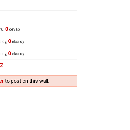
0
ru,
cevap
0
ı oy,
eksi oy
0
ı oy,
eksi oy
oz
er
to post on this wall.