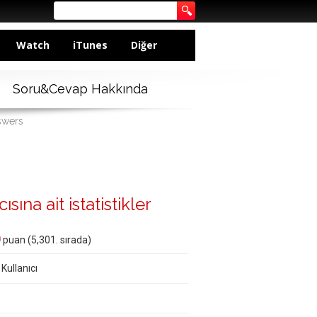
Watch
iTunes
Diğer
Soru&Cevap Hakkında
swers
sına ait istatistikler
0
puan (
5,301
. sırada)
 Kullanıcı