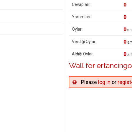
0
Cevapları:
0
Yorumları:
0
Oyları:
so
0
Verdiği Oylar:
art
0
Aldığı Oylar:
art
Wall for ertancing
Please
log in
or
regist