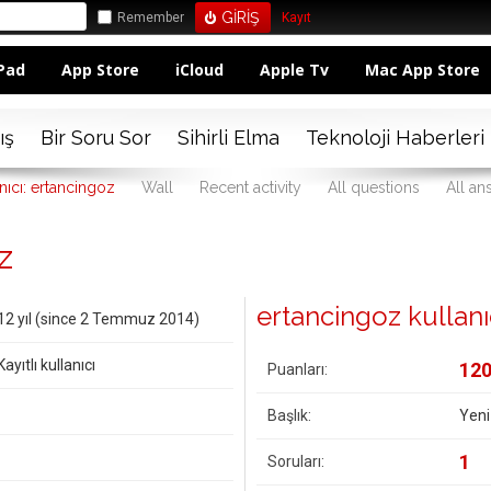
Remember
Kayıt
Pad
App Store
iCloud
Apple Tv
Mac App Store
ış
Bir Soru Sor
Sihirli Elma
Teknoloji Haberleri
nıcı: ertancingoz
Wall
Recent activity
All questions
All an
z
ertancingoz kullanıcı
12 yıl (since 2 Temmuz 2014)
Kayıtlı kullanıcı
12
Puanları:
Başlık:
Yeni
1
Soruları: