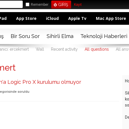
Remember
Kayıt
Pad
App Store
iCloud
Apple Tv
Mac App Store
ış
Bir Soru Sor
Sihirli Elma
Teknoloji Haberleri
anıcı: ercekmert
Wall
Recent activity
All questions
All an
mert
Ho
n'a Logic Pro X kurulumu olmuyor
egorisinde
soruldu
Si
kı
so
De