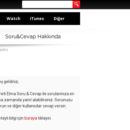
Watch
iTunes
Diğer
Soru&Cevap Hakkında
swers
ş geldiniz,
hirli Elma Soru & Cevap ile sorularınıza en
sa zamanda yanıt alabilirsiniz. Sorunuzu
run ve diğer kullanıcılar cevap versin.
taylı bilgi için
buraya
tıklayın.