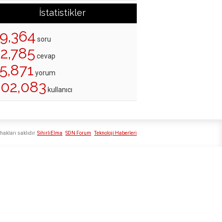
İstatistikler
19,364
soru
22,785
cevap
5,871
yorum
202,083
kullanıcı
hakları saklıdır
SihirliElma
SDN Forum
Teknoloji Haberleri