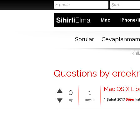
Mac
iPhone/i
Sorular
Cevaplanmam
Kull
Questions by ercek
Mac OS X Lio
0
1
1 Şubat 2017
Diğer
kat
oy
cevap