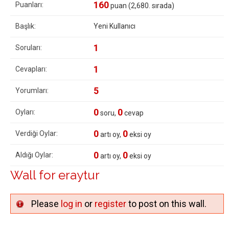
160
Puanları:
puan (
2,680
. sırada)
Başlık:
Yeni Kullanıcı
1
Soruları:
1
Cevapları:
5
Yorumları:
0
0
Oyları:
soru,
cevap
0
0
Verdiği Oylar:
artı oy,
eksi oy
0
0
Aldığı Oylar:
artı oy,
eksi oy
Wall for eraytur
Please
log in
or
register
to post on this wall.