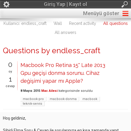
Giriş Yap | Kayıt ol
Menüyü göster
Kullanıcı: endless_craft
Wall
Recent activity
All questions
All answers
Questions by endless_craft
0
Macbook Pro Retina 15" Late 2013
oy
Gpu geçişi donma sorunu. Cihaz
1
değişimi yapar mı Apple?
cevap
8 Mayıs 2015
Mac Ailesi
kategorisinde
soruldu
macbook-pro
macbook-donma
macbook
teknik-servis
Hoş geldiniz,
Sihirli Elma Soru & Cevap ile sorularınıza en kısa zamanda yanıt