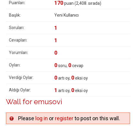
170
Puanları:
puan (
2,408
. sırada)
Başlık:
Yeni Kullanıcı
1
Soruları:
1
Cevapları:
0
Yorumları:
0
0
Oyları:
soru,
cevap
0
0
Verdiği Oylar:
artı oy,
eksi oy
1
0
Aldığı Oylar:
artı oy,
eksi oy
Wall for emusovi
Please
log in
or
register
to post on this wall.