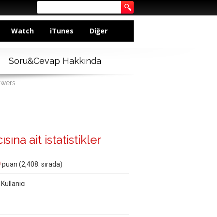
Watch
iTunes
Diğer
Soru&Cevap Hakkında
swers
sına ait istatistikler
0
puan (
2,408
. sırada)
 Kullanıcı