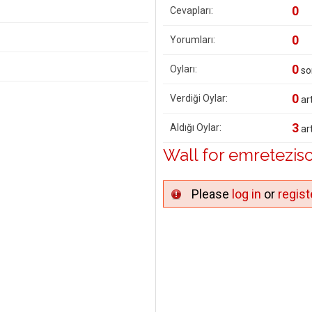
0
Cevapları:
0
Yorumları:
0
Oyları:
so
0
Verdiği Oylar:
art
3
Aldığı Oylar:
art
Wall for emretezisc
Please
log in
or
regist