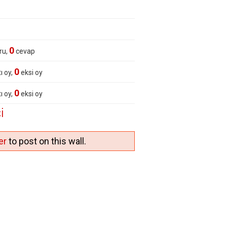
0
ru,
cevap
0
ı oy,
eksi oy
0
ı oy,
eksi oy
i
er
to post on this wall.