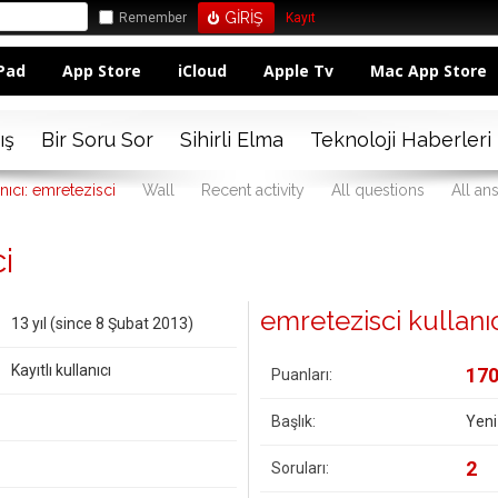
Remember
Kayıt
Pad
App Store
iCloud
Apple Tv
Mac App Store
ış
Bir Soru Sor
Sihirli Elma
Teknoloji Haberleri
nıcı: emretezisci
Wall
Recent activity
All questions
All an
i
emretezisci kullanıcı
13 yıl (since 8 Şubat 2013)
Kayıtlı kullanıcı
17
Puanları:
Başlık:
Yeni
2
Soruları: