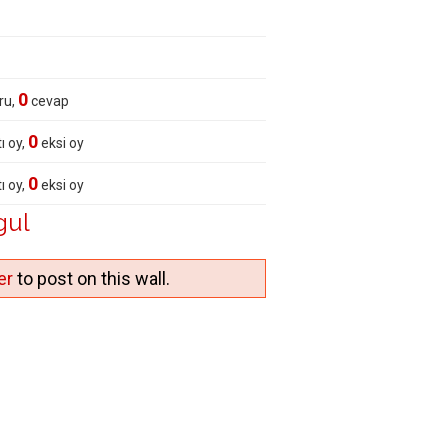
0
ru,
cevap
0
ı oy,
eksi oy
0
ı oy,
eksi oy
gul
er
to post on this wall.