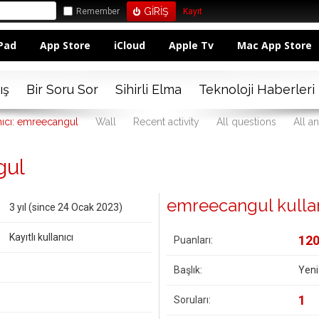
Remember
Kayıt
Pad
App Store
iCloud
Apple Tv
Mac App Store
ış
Bir Soru Sor
Sihirli Elma
Teknoloji Haberleri
nıcı: emreecangul
Wall
Recent activity
All questions
All a
gul
emreecangul kullanıc
3 yıl (since 24 Ocak 2023)
Kayıtlı kullanıcı
12
Puanları:
Başlık:
Yeni
1
Soruları: