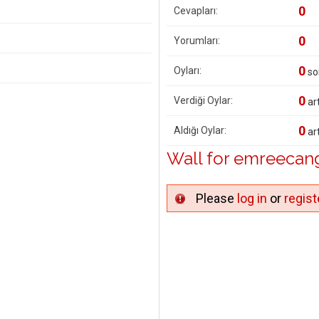
0
Cevapları:
0
Yorumları:
0
Oyları:
so
0
Verdiği Oylar:
art
0
Aldığı Oylar:
art
Wall for emreecan
Please
log in
or
regist