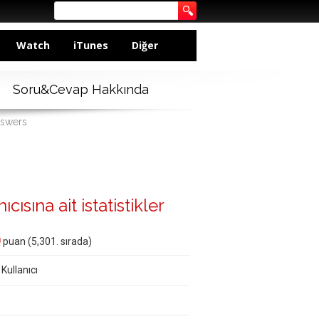
Watch
iTunes
Diğer
Soru&Cevap Hakkında
nswers
ısına ait istatistikler
0
puan (
5,301
. sırada)
 Kullanıcı